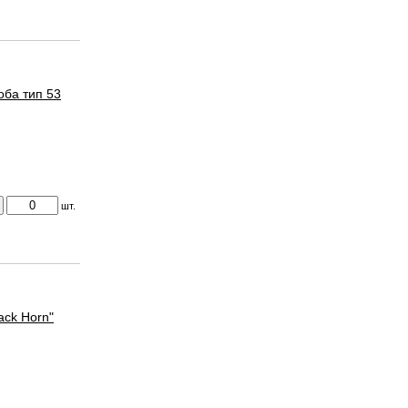
оба тип 53
шт.
ack Horn"