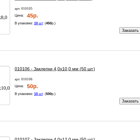
арт. 010105
45р.
Цена:
В упаковке:
10
шт
. (
450
р.)
Заказать
010106 - Заклепки 4,0х10,0 мм (50 шт.)
арт. 010106
50р.
Цена:
В упаковке:
10
шт
. (
500
р.)
Заказать
010107 - Заклепки 4,0х12,0 мм (50 шт.)