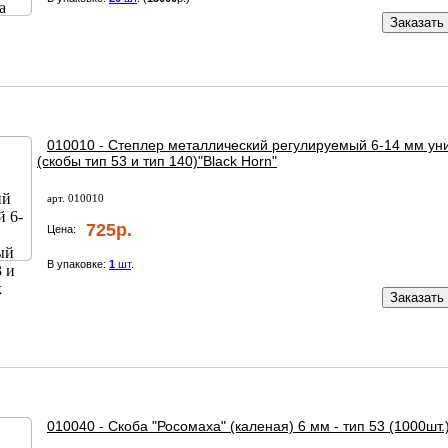
Заказать
010010 - Степлер металлический регулируемый 6-14 мм у
(скобы тип 53 и тип 140)"Black Horn"
арт. 010010
725р.
Цена:
В упаковке:
1
шт
.
Заказать
010040 - Скоба "Росомаха" (каленая) 6 мм - тип 53 (1000шт.