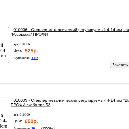
010006 - Степлер металлический регулируемый 4-14 мм, ск
"Росомаха" ПРОФИ
арт. 010006
525р.
Цена:
В упаковке:
1
шт
.
Заказать
010009 - Степлер металлический регулируемый 4-14 мм "Bl
ПРОФИ скоба тип 53
арт. 010009
650р.
Цена:
В упаковке:
20
шт
. (
13000
р.)