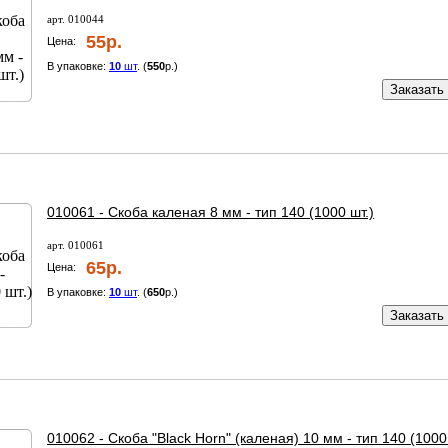
арт. 010044
55р.
Цена:
В упаковке:
10
шт
. (
550
р.)
Заказать
010061 - Скоба каленая 8 мм - тип 140 (1000 шт.)
арт. 010061
65р.
Цена:
В упаковке:
10
шт
. (
650
р.)
Заказать
010062 - Скоба "Black Horn" (каленая) 10 мм - тип 140 (1000