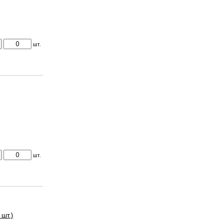
шт.
шт.
 шт.)