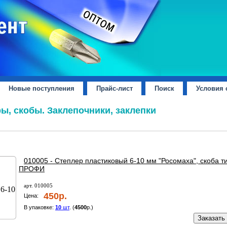
Новые поступления
Прайс-лист
Поиск
Условия 
, скобы. Заклепочники, заклепки
010005 - Степлер пластиковый 6-10 мм "Росомаха", скоба т
ПРОФИ
арт. 010005
450р.
Цена:
В упаковке:
10
шт
. (
4500
р.)
Заказать