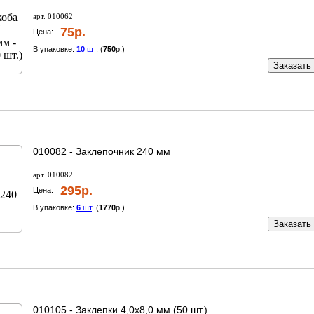
арт. 010062
75р.
Цена:
В упаковке:
10
шт
. (
750
р.)
Заказать
010082 - Заклепочник 240 мм
арт. 010082
295р.
Цена:
В упаковке:
6
шт
. (
1770
р.)
Заказать
010105 - Заклепки 4,0х8,0 мм (50 шт.)