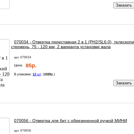
Заказать
070034 - Отвертка переставная 2 в 1 (PH2/SL6.0), телескоп
стержень, 75 - 120 мм, 2 варианта установки жала
арт. 070034
85р.
Цена:
В упаковке:
12
шт
. (
1020
р.)
Заказать
070056 - Отвертка для бит с обрезиненной ручкой МИНИ
арт. 070056