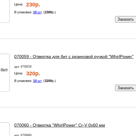
230р.
Цена:
В упаковке:
10
шт
. (
2300
р.)
Заказать
070059 - Отвертка для бит с резиновой ручкой "WhirlPower"
арт. 070059
320р.
Цена:
В упаковке:
10
шт
. (
3200
р.)
Заказать
070060 - Отвертка "WhirlPower" Cr-V 0х60 мм
арт. 070060