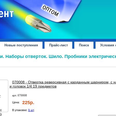
Новые поступления
Прайс-лист
Поиск
Условия 
. Наборы отверток. Шило. Пробники электрическ
070008 - Отвертка реверсивная с карданным шарниром, с 
и головок 1/4 19 предметов
арт. 070008
225р.
Цена:
В упаковке:
1
шт
.