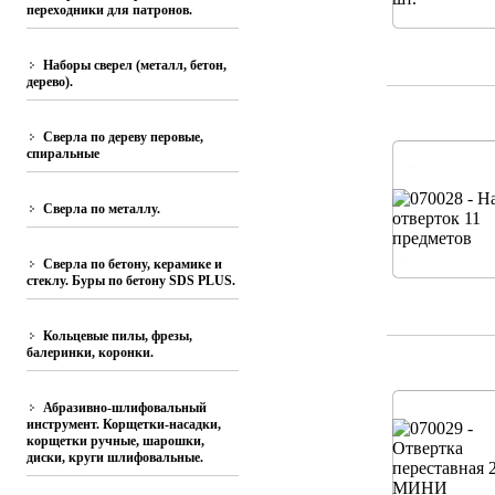
переходники для патронов.
Наборы сверел (металл, бетон,
дерево).
Сверла по дереву перовые,
спиральные
Сверла по металлу.
Сверла по бетону, керамике и
стеклу. Буры по бетону SDS PLUS.
Кольцевые пилы, фрезы,
балеринки, коронки.
Абразивно-шлифовальный
инструмент. Корщетки-насадки,
корщетки ручные, шарошки,
диски, круги шлифовальные.