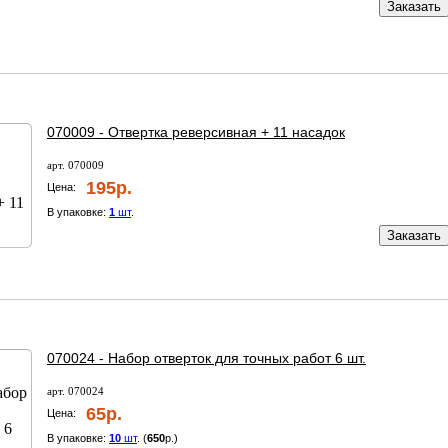
Заказать
070009 - Отвертка реверсивная + 11 насадок
арт. 070009
195р.
Цена:
В упаковке:
1
шт
.
Заказать
070024 - Набор отверток для точных работ 6 шт.
арт. 070024
65р.
Цена:
В упаковке:
10
шт
. (
650
р.)