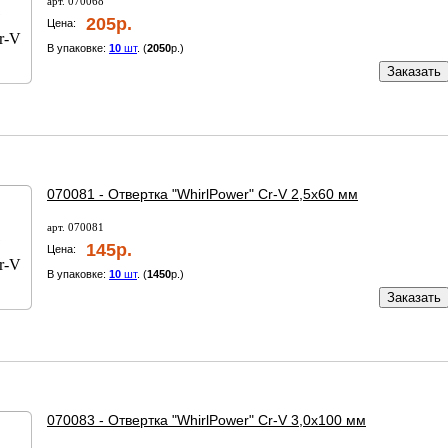
арт. 070068
205р.
Цена:
В упаковке:
10
шт
. (
2050
р.)
Заказать
070081 - Отвертка "WhirlPower" Cr-V 2,5х60 мм
арт. 070081
145р.
Цена:
В упаковке:
10
шт
. (
1450
р.)
Заказать
070083 - Отвертка "WhirlPower" Cr-V 3,0х100 мм