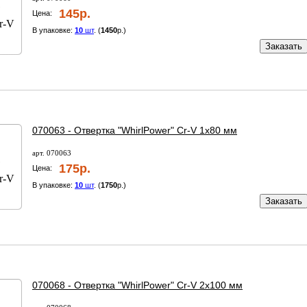
145р.
Цена:
В упаковке:
10
шт
. (
1450
р.)
Заказать
070063 - Отвертка "WhirlPower" Cr-V 1х80 мм
арт. 070063
175р.
Цена:
В упаковке:
10
шт
. (
1750
р.)
Заказать
070068 - Отвертка "WhirlPower" Cr-V 2х100 мм