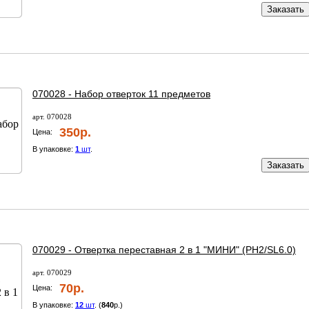
Заказать
070028 - Набор отверток 11 предметов
арт. 070028
350р.
Цена:
В упаковке:
1
шт
.
Заказать
070029 - Отвертка переставная 2 в 1 "МИНИ" (РН2/SL6.0)
арт. 070029
70р.
Цена:
В упаковке:
12
шт
. (
840
р.)