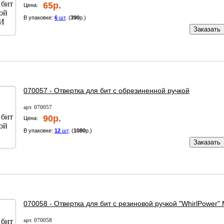
65р.
Цена:
В упаковке:
6
шт
. (
390
р.)
Заказать
070057 - Отвертка для бит с обрезиненной ручкой
арт. 070057
90р.
Цена:
В упаковке:
12
шт
. (
1080
р.)
Заказать
070058 - Отвертка для бит с резиновой ручкой "WhirlPower
арт. 070058