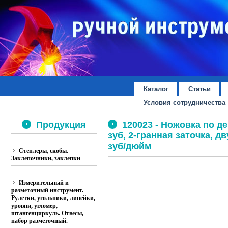
Каталог
Статьи
Условия сотрудничества
Продукция
120023 - Ножовка по де
зуб, 2-гранная заточка, д
зуб/дюйм
Степлеры, скобы.
Заклепочники, заклепки
Измерительный и
разметочный инструмент.
Рулетки, угольники, линейки,
уровни, угломер,
штангенциркуль. Отвесы,
набор разметочный.